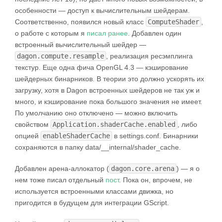
особенности — доступ к вычислительным шейдерам.
Соответственно, появился новый класс
ComputeShader
,
о работе с которым я
писал ранее
. Добавлен один
встроенный вычислительный шейдер —
dagon.compute.resample
, реализация ресэмплинга
текстур. Еще одна фича OpenGL 4.3 — кэширование
шейдерных бинарников. В теории это должно ускорять их
загрузку, хотя в Dagon встроенных шейдеров не так уж и
много, и кэширование пока большого значения не имеет.
По умолчанию оно отключено — можно включить
свойством
Application.shaderCache.enabled
, либо
опцией
enableShaderCache
в settings.conf. Бинарники
сохраняются в папку data/__internal/shader_cache.
Добавлен арена-аллокатор (
dagon.core.arena
) — я о
нем тоже писал отдельный
пост
. Пока он, впрочем, не
используется встроенными классами движка, но
пригодится в будущем для интеграции GScript.