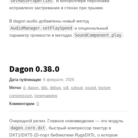
setMassProperties
. В контроллере персонажа
исправлено застревание в стенах при прыжке.
В dagon:audio добавлены новый метод
AudioManager.setPlaySpeed
и опциональный
параметр громкости в методах
SoundComponent.play
.
Dagon 0.38.0
Дата публикации:
6 февраля, 2026
Метки:
d
,
dagon
,
dds
,
debug
,
sdl
,
soloud
,
sound
,
texture
compression
,
tonemapping
Комментарии:
0
Очередной релиз. Главное нововведение — это модуль
dagon.core.dxt
, быстрый компрессор текстур в
DXT1/DXT5 (D-порт библиотеки RygsDXTc, о котором