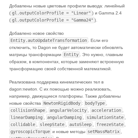
Добавлены новые цветовые профили вывода: линейный
(
gl.outputColorProfile = "Linear"
) и Gamma 2.4
(
gl.outputColorProfile = "Gamma24"
).
Добавлено новое свойство
Entity.autoUpdateTransformation
. Если его
отключить, то Dagon не будет автоматически обновлять
матрицы трансформации
Entity
. Это нужно, главным
образом, в компонентах, которые заменяют встроенную
трансформацию своей собственной математикой.
Реализована поддержка кинематических тел в
dagon:newton. С их помощью можно реализовать,
например, движущиеся платформы. Также добавлены
новые свойства
NewtonRigidBody
:
bodyType
,
collisionShape
,
angularVelocity
,
acceleration
,
linearDamping
,
angularDamping
,
simulationState
,
collidable
,
sleepState
,
autoSleep
,
freezeState
,
gyroscopicTorque
и новые методы
setMassMatrix
,