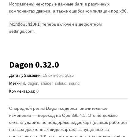
Исправлены некоторые важные баги в различных
компонентах движка, а также ошибки компиляции под x86.
window.hiDPI
теперь включен в дефолтном
settings.conf.
Dagon 0.32.0
Дата публикации:
15 октября, 2025
Метки:
d
,
dagon
,
shader
,
soloud
,
sound
Комментарии:
0
Очередной релиз Dagon содержит значительное
изменение — переход на OpenGL 4.3. Это не должно
сильно ударить по поддержке видеокарт (движок работает
на всех десктопных видеокартах, выпущенных за
последние лет 10), но дает много новых возможностей, в