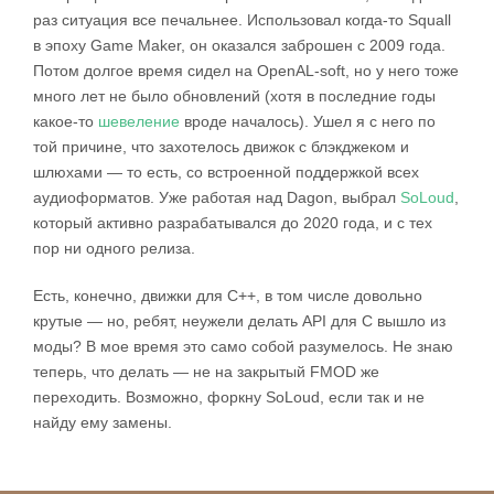
раз ситуация все печальнее. Использовал когда-то Squall
в эпоху Game Maker, он оказался заброшен с 2009 года.
Потом долгое время сидел на OpenAL-soft, но у него тоже
много лет не было обновлений (хотя в последние годы
какое-то
шевеление
вроде началось). Ушел я с него по
той причине, что захотелось движок с блэкджеком и
шлюхами — то есть, со встроенной поддержкой всех
аудиоформатов. Уже работая над Dagon, выбрал
SoLoud
,
который активно разрабатывался до 2020 года, и с тех
пор ни одного релиза.
Есть, конечно, движки для C++, в том числе довольно
крутые — но, ребят, неужели делать API для C вышло из
моды? В мое время это само собой разумелось. Не знаю
теперь, что делать — не на закрытый FMOD же
переходить. Возможно, форкну SoLoud, если так и не
найду ему замены.