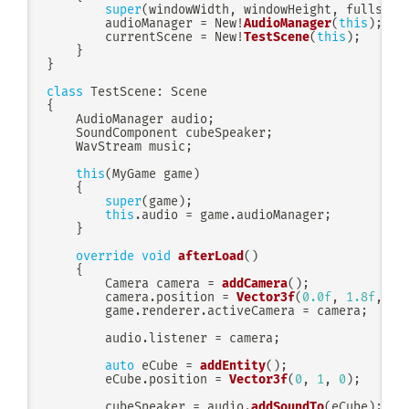
super
(
windowWidth
,
 windowHeight
,
 fullscre
        audioManager 
=
 New
!
AudioManager
(
this
)
;
        currentScene 
=
 New
!
TestScene
(
this
)
;
}
}
class
TestScene
:
{
    AudioManager audio
;
    SoundComponent cubeSpeaker
;
    WavStream music
;
this
(
MyGame game
)
{
super
(
game
)
;
this
.
audio 
=
 game
.
audioManager
;
}
override
void
afterLoad
(
)
{
        Camera camera 
=
addCamera
(
)
;
        camera
.
position 
=
Vector3f
(
0.0f
,
1.8f
,
5.
        game
.
renderer
.
activeCamera 
=
 camera
;
        audio
.
listener 
=
 camera
;
auto
 eCube 
=
addEntity
(
)
;
        eCube
.
position 
=
Vector3f
(
0
,
1
,
0
)
;
        cubeSpeaker 
=
 audio
.
addSoundTo
(
eCube
)
;