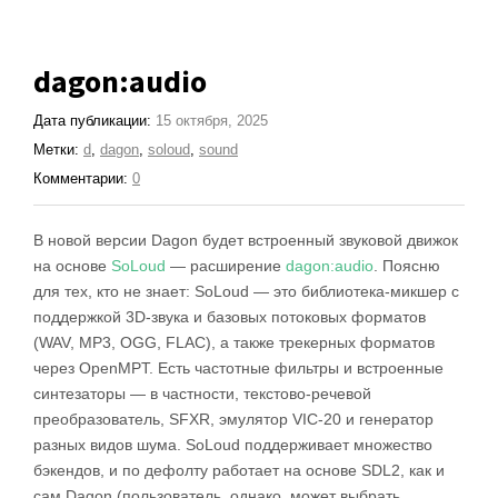
dagon:audio
Дата публикации:
15 октября, 2025
Метки:
d
,
dagon
,
soloud
,
sound
Комментарии:
0
В новой версии Dagon будет встроенный звуковой движок
на основе
SoLoud
— расширение
dagon:audio
. Поясню
для тех, кто не знает: SoLoud — это библиотека-микшер с
поддержкой 3D-звука и базовых потоковых форматов
(WAV, MP3, OGG, FLAC), а также трекерных форматов
через OpenMPT. Есть частотные фильтры и встроенные
синтезаторы — в частности, текстово-речевой
преобразователь, SFXR, эмулятор VIC-20 и генератор
разных видов шума. SoLoud поддерживает множество
бэкендов, и по дефолту работает на основе SDL2, как и
сам Dagon (пользователь, однако, может выбрать