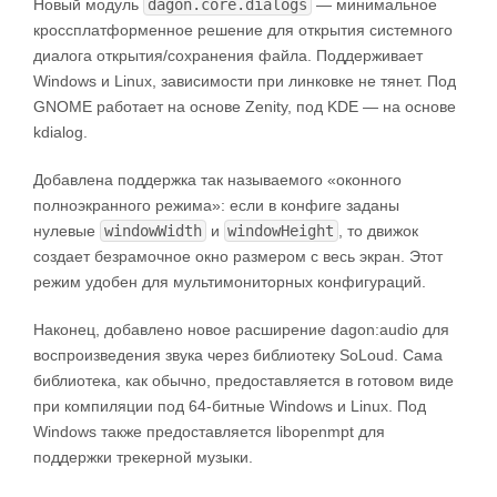
Новый модуль
dagon.core.dialogs
— минимальное
кроссплатформенное решение для открытия системного
диалога открытия/сохранения файла. Поддерживает
Windows и Linux, зависимости при линковке не тянет. Под
GNOME работает на основе Zenity, под KDE — на основе
kdialog.
Добавлена поддержка так называемого «оконного
полноэкранного режима»: если в конфиге заданы
нулевые
windowWidth
и
windowHeight
, то движок
создает безрамочное окно размером с весь экран. Этот
режим удобен для мультимониторных конфигураций.
Наконец, добавлено новое расширение dagon:audio для
воспроизведения звука через библиотеку SoLoud. Сама
библиотека, как обычно, предоставляется в готовом виде
при компиляции под 64-битные Windows и Linux. Под
Windows также предоставляется libopenmpt для
поддержки трекерной музыки.