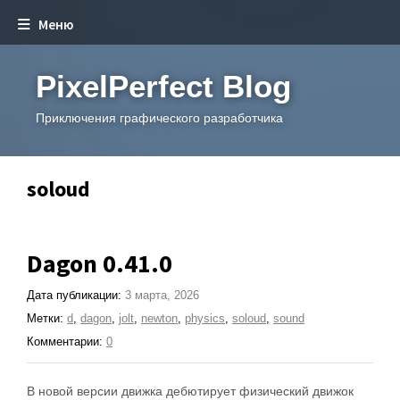
Меню
PixelPerfect Blog
Приключения графического разработчика
soloud
Dagon 0.41.0
Дата публикации:
3 марта, 2026
Метки:
d
,
dagon
,
jolt
,
newton
,
physics
,
soloud
,
sound
Комментарии:
0
В новой версии движка дебютирует физический движок