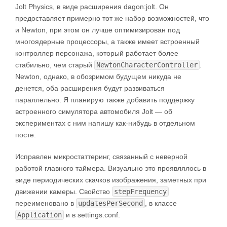
Jolt Physics, в виде расширения dagon:jolt. Он
предоставляет примерно тот же набор возможностей, что
и Newton, при этом он лучше оптимизирован под
многоядерные процессоры, а также имеет встроенный
контроллер персонажа, который работает более
стабильно, чем старый
NewtonCharacterController
.
Newton, однако, в обозримом будущем никуда не
денется, оба расширения будут развиваться
параллельно. Я планирую также добавить поддержку
встроенного симулятора автомобиля Jolt — об
экспериментах с ним напишу как-нибудь в отдельном
посте.
Исправлен микростаттеринг, связанный с неверной
работой главного таймера. Визуально это проявлялось в
виде периодических скачков изображения, заметных при
движении камеры. Свойство
stepFrequency
переименовано в
updatesPerSecond
, в классе
Application
и в settings.conf.