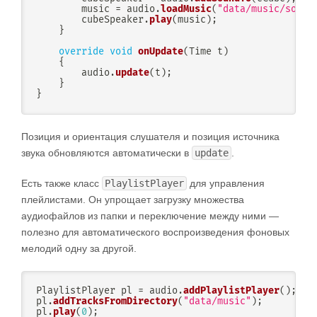
        music 
=
 audio
.
loadMusic
(
"data/music/song.
        cubeSpeaker
.
play
(
music
)
;
}
override
void
onUpdate
(
Time t
)
{
        audio
.
update
(
t
)
;
}
}
Позиция и ориентация слушателя и позиция источника
звука обновляются автоматически в
update
.
Есть также класс
PlaylistPlayer
для управления
плейлистами. Он упрощает загрузку множества
аудиофайлов из папки и переключение между ними —
полезно для автоматического воспроизведения фоновых
мелодий одну за другой.
PlaylistPlayer pl 
=
 audio
.
addPlaylistPlayer
(
)
;
pl
.
addTracksFromDirectory
(
"data/music"
)
;
pl
.
play
(
0
)
;