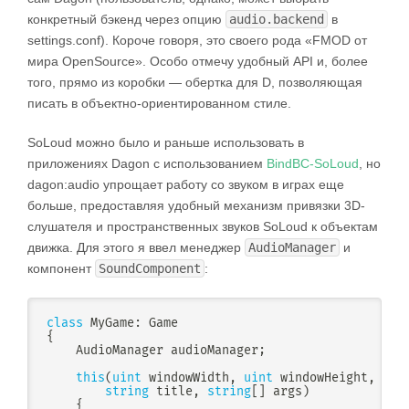
конкретный бэкенд через опцию
audio.backend
в
settings.conf). Короче говоря, это своего рода «FMOD от
мира OpenSource». Особо отмечу удобный API и, более
того, прямо из коробки — обертка для D, позволяющая
писать в объектно-ориентированном стиле.
SoLoud можно было и раньше использовать в
приложениях Dagon с использованием
BindBC-SoLoud
, но
dagon:audio упрощает работу со звуком в играх еще
больше, предоставляя удобный механизм привязки 3D-
слушателя и пространственных звуков SoLoud к объектам
движка. Для этого я ввел менеджер
AudioManager
и
компонент
SoundComponent
:
class
MyGame
:
{
    AudioManager audioManager
;
this
(
uint
 windowWidth
,
uint
 windowHeight
,
boo
string
 title
,
string
[
]
 args
)
{