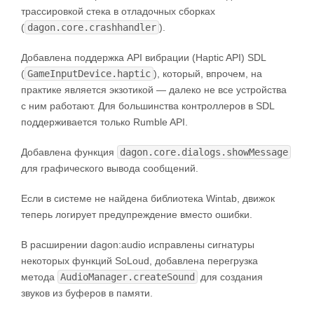
трассировкой стека в отладочных сборках
(
dagon.core.crashhandler
).
Добавлена поддержка API вибрации (Haptic API) SDL
(
GameInputDevice.haptic
), который, впрочем, на
практике является экзотикой — далеко не все устройства
с ним работают. Для большинства контроллеров в SDL
поддерживается только Rumble API.
Добавлена функция
dagon.core.dialogs.showMessage
для графического вывода сообщений.
Если в системе не найдена библиотека Wintab, движок
теперь логирует предупреждение вместо ошибки.
В расширении dagon:audio исправлены сигнатуры
некоторых функций SoLoud, добавлена перегрузка
метода
AudioManager.createSound
для создания
звуков из буферов в памяти.