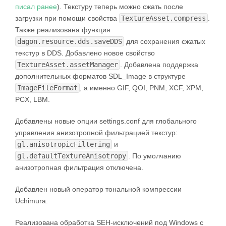
писал ранее
). Текстуру теперь можно сжать после
загрузки при помощи свойства
TextureAsset.compress
.
Также реализована функция
dagon.resource.dds.saveDDS
для сохранения сжатых
текстур в DDS. Добавлено новое свойство
TextureAsset.assetManager
. Добавлена поддержка
дополнительных форматов SDL_Image в структуре
ImageFileFormat
, а именно GIF, QOI, PNM, XCF, XPM,
PCX, LBM.
Добавлены новые опции settings.conf для глобального
управления анизотропной фильтрацией текстур:
gl.anisotropicFiltering
и
gl.defaultTextureAnisotropy
. По умолчанию
анизотропная фильтрация отключена.
Добавлен новый оператор тональной компрессии
Uchimura.
Реализована обработка SEH-исключений под Windows с