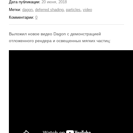
Дата публикации:
20 июня, 2018
Метки:
dagon
,
deferred shading
,
particles
,
video
Комментарии:
0
Выложил новое видео Dagon с демонстрацией
отложенного рендера и освещенных мягких частиц: