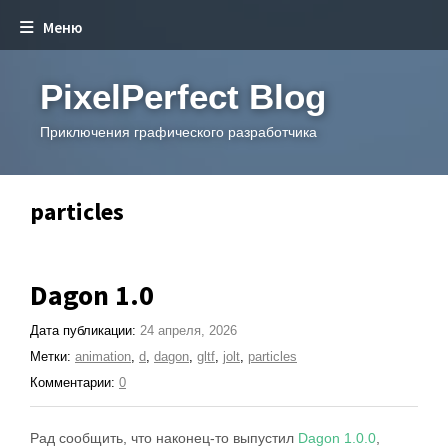
Меню
PixelPerfect Blog
Приключения графического разработчика
particles
Dagon 1.0
Дата публикации:
24 апреля, 2026
Метки:
animation
,
d
,
dagon
,
gltf
,
jolt
,
particles
Комментарии:
0
Рад сообщить, что наконец-то выпустил
Dagon 1.0.0
,