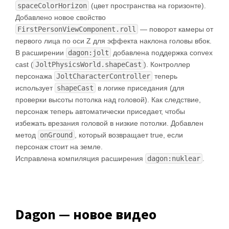
spaceColorHorizon
(цвет пространства на горизонте).
Добавлено новое свойство
FirstPersonViewComponent.roll
— поворот камеры от
первого лица по оси Z для эффекта наклона головы вбок.
В расширении
dagon:jolt
добавлена поддержка convex
cast (
JoltPhysicsWorld.shapeCast
). Контроллер
персонажа
JoltCharacterController
теперь
использует
shapeCast
в логике приседания (для
проверки высоты потолка над головой). Как следствие,
персонаж теперь автоматически приседает, чтобы
избежать врезания головой в низкие потолки. Добавлен
метод
onGround
, который возвращает true, если
персонаж стоит на земле.
Исправлена компиляция расширения
dagon:nuklear
.
Dagon — новое видео