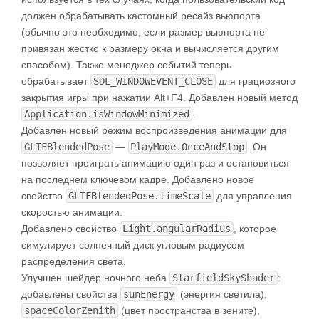
должен обрабатывать кастомный ресайз вьюпорта
(обычно это необходимо, если размер вьюпорта не
привязан жестко к размеру окна и вычисляется другим
способом). Также менеджер событий теперь
обрабатывает
SDL_WINDOWEVENT_CLOSE
для грациозного
закрытия игры при нажатии Alt+F4. Добавлен новый метод
Application.isWindowMinimized
.
Добавлен новый режим воспроизведения анимации для
GLTFBlendedPose
—
PlayMode.OnceAndStop
. Он
позволяет проиграть анимацию один раз и остановиться
на последнем ключевом кадре. Добавлено новое
свойство
GLTFBlendedPose.timeScale
для управления
скоростью анимации.
Добавлено свойство
Light.angularRadius
, которое
симулирует солнечный диск угловым радиусом
распределения света.
Улучшен шейдер ночного неба
StarfieldSkyShader
:
добавлены свойства
sunEnergy
(энергия светила),
spaceColorZenith
(цвет пространства в зените),