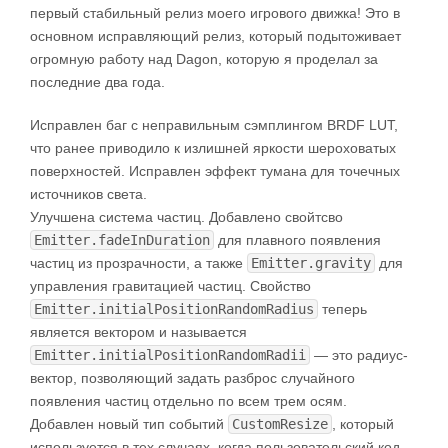
первый стабильный релиз моего игрового движка! Это в
основном исправляющий релиз, который подытоживает
огромную работу над Dagon, которую я проделал за
последние два года.
Исправлен баг с неправильным сэмплингом BRDF LUT,
что ранее приводило к излишней яркости шероховатых
поверхностей. Исправлен эффект тумана для точечных
источников света.
Улучшена система частиц. Добавлено свойтсво
Emitter.fadeInDuration
для плавного появления
частиц из прозрачности, а также
Emitter.gravity
для
управления гравитацией частиц. Свойство
Emitter.initialPositionRandomRadius
теперь
является вектором и называется
Emitter.initialPositionRandomRadii
— это радиус-
вектор, позволяющий задать разброс случайного
появления частиц отдельно по всем трем осям.
Добавлен новый тип событий
CustomResize
, который
используется в тех случаях, когда пользовательский код