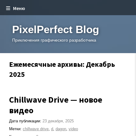
Меню
PixelPerfect Blog
Приключения графического разработчика
Ежемесячные архивы: Декабрь
2025
Chillwave Drive — новое
видео
Дата публикации:
23 декабря, 2025
Метки:
chillwave drive
,
d
,
dagon
,
video