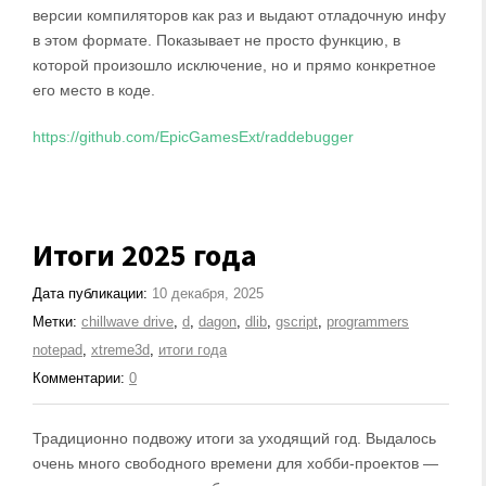
версии компиляторов как раз и выдают отладочную инфу
в этом формате. Показывает не просто функцию, в
которой произошло исключение, но и прямо конкретное
его место в коде.
https://github.com/EpicGamesExt/raddebugger
Итоги 2025 года
Дата публикации:
10 декабря, 2025
Метки:
chillwave drive
,
d
,
dagon
,
dlib
,
gscript
,
programmers
notepad
,
xtreme3d
,
итоги года
Комментарии:
0
Традиционно подвожу итоги за уходящий год. Выдалось
очень много свободного времени для хобби-проектов —