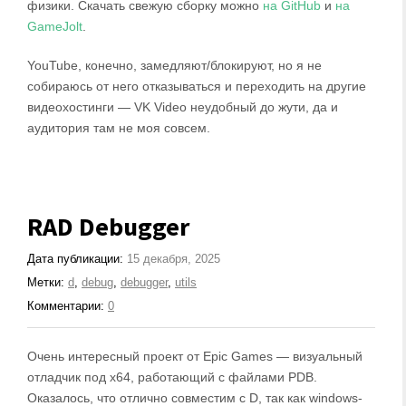
физики. Скачать свежую сборку можно
на GitHub
и
на
GameJolt
.
YouTube, конечно, замедляют/блокируют, но я не
собираюсь от него отказываться и переходить на другие
видеохостинги — VK Video неудобный до жути, да и
аудитория там не моя совсем.
RAD Debugger
Дата публикации:
15 декабря, 2025
Метки:
d
,
debug
,
debugger
,
utils
Комментарии:
0
Очень интересный проект от Epic Games — визуальный
отладчик под x64, работающий с файлами PDB.
Оказалось, что отлично совместим с D, так как windows-