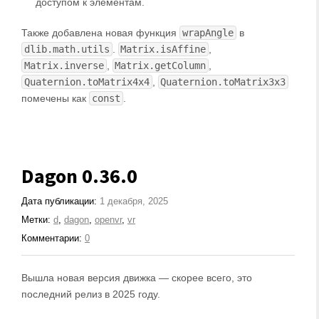
доступом к элементам.
Также добавлена новая функция
wrapAngle
в
dlib.math.utils
.
Matrix.isAffine
,
Matrix.inverse
,
Matrix.getColumn
,
Quaternion.toMatrix4x4
,
Quaternion.toMatrix3x3
помечены как
const
.
Dagon 0.36.0
Дата публикации:
1 декабря, 2025
Метки:
d
,
dagon
,
openvr
,
vr
Комментарии:
0
Вышла новая версия движка — скорее всего, это
последний релиз в 2025 году.