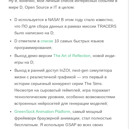
Ну и, конечно, мой личный список интересных событий в
мире D, Open Source и IT в целом:
D используется в NASA! В этом году стало известно,
что ПО для сбора данных в рамках миссии TRACERS
было написано на D;
D отметили в
списке
10 самых быстрых языков
программирования;
Выход демо-версии
The Art of Reflection
, новой инди-
игры на D;
Выход в ранний доступ InZOI, next-gen симулятора
жизни с реалистичной графикой — это первый в
истории серьезный конкурент серии The Sims.
Несмотря на сыроватый геймплей, игра поражает
технологическим уровнем, особенно возможностями
встроенных нейросетей для генерации моделей;
GreenSock Animation Platform
, самый мощный
фреймворк браузерной анимации, стал полностью
бесплатным. Я использую GSAP во всех своих