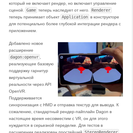
который не включает рендер, но включает управление
сценой.
Game
теперь наследует от него.
Renderer
теперь принимает объект
Application
в конструкторе
для потенциально более глубокой интеграции рендера с
приложением.
Добавлено новое
расширение
dagon:openvr
,
реализующее базовую
поддержку гарнитур
виртуальной
реальности через API
OpenVR.
Поддерживается
синхронизация с HMD и отправка текстур для вывода. К
сожалению, стандартный рендер-пайплайн Dagon в
настоящее время несовместим с VR, он для этого
нуждается в серьезной переделке. Для тестов в
расширении реализован простейший
StereoRenderer
.