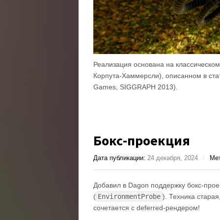
Реализация основана на классическом
Корпута-Хаммерсли), описанном в ст
Games, SIGGRAPH 2013).
Бокс-проекция
Дата публикации:
24 декабря, 2024
/
Ме
Добавил в Dagon поддержку бокс-прое
(
EnvironmentProbe
). Техника стара
сочетается с deferred-рендером!