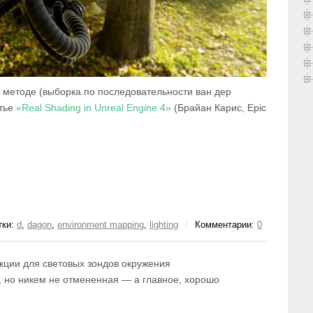
 методе (выборка по последовательности ван дер
атье
«Real Shading in Unreal Engine 4»
(Брайан Карис, Epic
тки:
d
,
dagon
,
environment mapping
,
lighting
/
Комментарии:
0
кции для световых зондов окружения
я, но никем не отмененная — а главное, хорошо