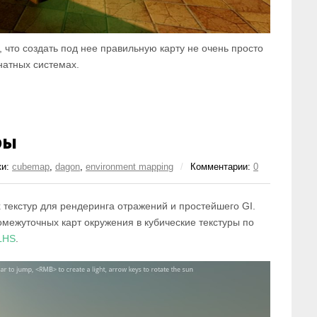
 что создать под нее правильную карту не очень просто
натных системах.
ры
ки:
cubemap
,
dagon
,
environment mapping
/
Комментарии:
0
 текстур для рендеринга отражений и простейшего GI.
межуточных карт окружения в кубические текстуры по
 LHS
.