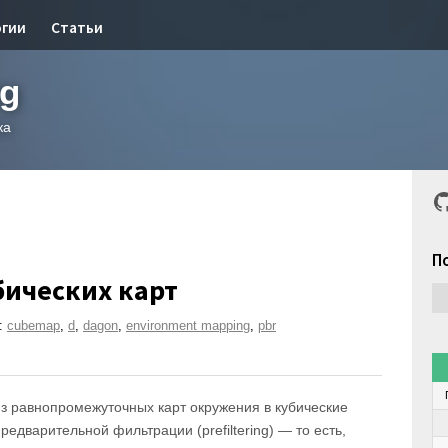
огии
Статьи
og
ка
G
П
ических карт
:
cubemap
,
d
,
dagon
,
environment mapping
,
pbr
из равнопромежуточных карт окружения в кубические
едварительной фильтрации (prefiltering) — то есть,