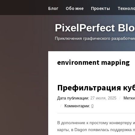
Блог
Обо мне
Проекты
Технол
PixelPerfect Bl
Приключения графического разработчи
environment mapping
Префильтрация куб
Дата публикации:
27 июля, 2025
/
Метки
/
Комментарии:
0
В дополнение к простому конвертеру 
карты, в Dagon появилась поддержка пр