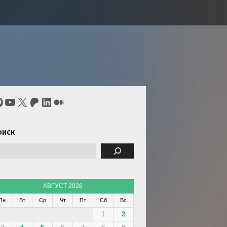
itHub
YouTube
X
Patreon
LinkedIn
Средний
оиск
АВГУСТ 2026
Пн
Вт
Ср
Чт
Пт
Сб
Вс
1
2