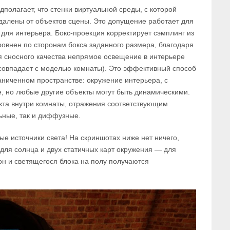
полагает, что стенки виртуальной среды, с которой
далены от объектов сцены. Это допущение работает для
я для интерьера. Бокс-проекция корректирует сэмплинг из
ыровнен по сторонам бокса заданного размера, благодаря
 сносного качества непрямое освещение в интерьере
1 совпадает с моделью комнаты). Это эффективный способ
аниченном пространстве: окружение интерьера, с
е, но любые другие объекты могут быть динамическими.
та внутри комнаты, отражения соответствующим
ьные, так и диффузные.
е источники света! На скриншотах ниже нет ничего,
для солнца и двух статичных карт окружения — для
он и светящегося блока на полу получаются