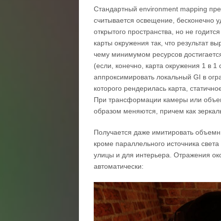
Стандартный environment mapping пред
считывается освещение, бесконечно у
открытого пространства, но не годитс
карты окружения так, что результат в
чему минимумом ресурсов достигается
(если, конечно, карта окружения 1 в 
аппроксимировать локальный GI в огр
которого рендерилась карта, статично
При трансформации камеры или объек
образом меняются, причем как зеркал
Получается даже имитировать объемны
кроме параллельного источника света 
улицы и для интерьера. Отражения ок
автоматически: