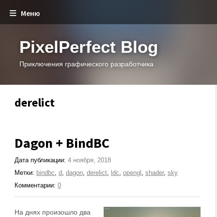
Меню
PixelPerfect Blog
Приключения графического разработчика
derelict
Dagon + BindBC
Дата публикации:
4 ноября, 2018
Метки:
bindbc
,
d
,
dagon
,
derelict
,
ldc
,
opengl
,
shader
,
sky
Комментарии:
0
На днях произошло два