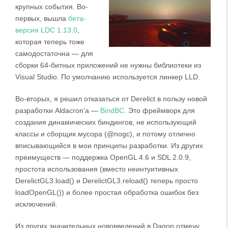
крупных события. Во-
первых, вышла
бета-
версия LDC 1.13.0
,
которая теперь тоже
самодостаточна — для
сборки 64-битных приложений не нужны библиотеки из
Visual Studio. По умолчанию используется линкер LLD.
Во-вторых, я решил отказаться от Derelict в пользу новой
разработки Aldacron’а —
BindBC
. Это фреймворк для
создания динамических биндингов, не использующий
классы и сборщик мусора (@nogc), и потому отлично
вписывающийся в мои принципы разработки. Из других
преимуществ — поддержка OpenGL 4.6 и SDL 2.0.9,
простота использования (вместо неинтуитивных
DerelictGL3.load() и DerelictGL3.reload() теперь просто
loadOpenGL()) и более простая обработка ошибок без
исключений.
Из других значительных нововведений в Dagon отмечу