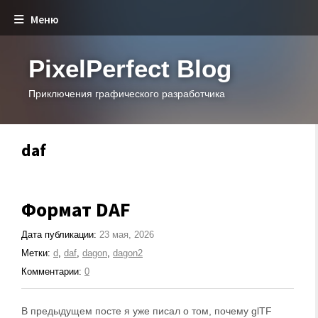
Меню
PixelPerfect Blog
Приключения графического разработчика
daf
Формат DAF
Дата публикации:
23 мая, 2026
Метки:
d
,
daf
,
dagon
,
dagon2
Комментарии:
0
В предыдущем посте я уже писал о том, почему glTF