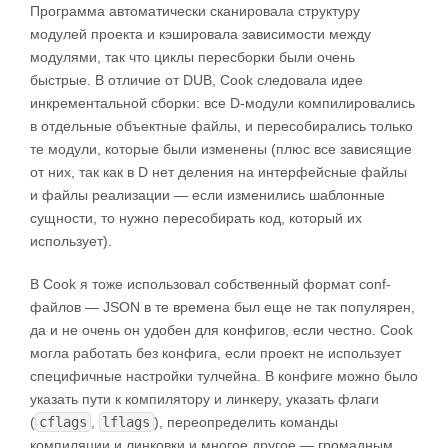
Программа автоматически сканировала структуру
модулей проекта и кэшировала зависимости между
модулями, так что циклы пересборки были очень
быстрые. В отличие от DUB, Cook следовала идее
инкрементальной сборки: все D-модули компилировались
в отдельные объектные файлы, и пересобирались только
те модули, которые были изменены (плюс все зависящие
от них, так как в D нет деления на интерфейсные файлы
и файлы реализации — если изменились шаблонные
сущности, то нужно пересобирать код, который их
использует).
В Cook я тоже использовал собственный формат conf-
файлов — JSON в те времена был еще не так популярен,
да и не очень он удобен для конфигов, если честно. Cook
могла работать без конфига, если проект не использует
специфичные настройки тулчейна. В конфиге можно было
указать пути к компилятору и линкеру, указать флаги
(
cflags
,
lflags
), переопределить команды
компиляции и линковки и многое другое — громадным