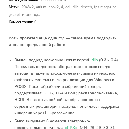
Метки:
2048x2
,
atrium
,
cook2
,
d
,
dgl
,
dlib
,
dmech
,
fps magazine
,
gscript
,
итоги года
Комментарии:
0
Вот и пролетел еще один год — самое время подводить
итоги по проделанной работе!
Вышли подряд нескольно новых версий
dlib
(0.3 и 0.4).
Появилась поддержка абстрактных потоков ввода/
вывода, а также платформонезависимый интерфейс
файловой системы и его реализации для Windows и
POSIX. Пакет обработки изображений теперь
поддерживает JPEG, TGA и BMP, распараллеливание,
HDRI. В пакете линейной алгебры состоялся
серьезный рефакторинг матриц, появилась поддержка
инверсии через LU-разложение.
Было выпущено 6 номеров электронно-
познавательного журнала
«FPS»
(№№ 28, 29, 30, 31,