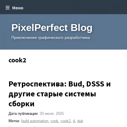
Меню
PixelPerfect Blog
Приключения графического разработчика
cook2
Ретроспектива: Bud, DSSS и
другие старые системы
сборки
Дата публикации:
20 июня, 2025
Метки:
build automation
,
cook
,
cook2
,
d
,
dub