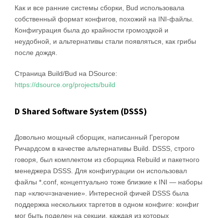
Как и все ранние системы сборки, Bud использовала
собственный формат конфигов, похожий на INI-файлы.
Конфигурация была до крайности громоздкой и
неудобной, и альтернативы стали появляться, как грибы
после дождя.
Страница Build/Bud на DSource:
https://dsource.org/projects/build
D Shared Software System (DSSS)
Довольно мощный сборщик, написанный Грегором
Ричардсом в качестве альтернативы Build. DSSS, строго
говоря, был комплектом из сборщика Rebuild и пакетного
менеджера DSSS. Для конфигурации он использовал
файлы *.conf, концептуально тоже близкие к INI — наборы
пар «ключ=значение». Интересной фичей DSSS была
поддержка нескольких таргетов в одном конфиге: конфиг
мог быть поделен на секции, каждая из которых