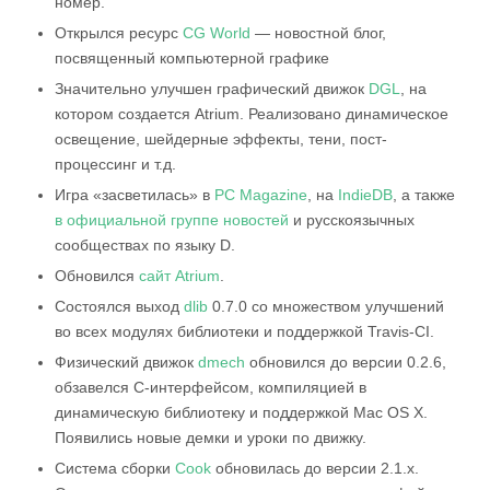
номер.
Открылся ресурс
CG World
— новостной блог,
посвященный компьютерной графике
Значительно улучшен графический движок
DGL
, на
котором создается Atrium. Реализовано динамическое
освещение, шейдерные эффекты, тени, пост-
процессинг и т.д.
Игра «засветилась» в
PC Magazine
, на
IndieDB
, а также
в официальной группе новостей
и русскоязычных
сообществах по языку D.
Обновился
сайт Atrium
.
Состоялся выход
dlib
0.7.0 со множеством улучшений
во всех модулях библиотеки и поддержкой Travis-CI.
Физический движок
dmech
обновился до версии 0.2.6,
обзавелся C-интерфейсом, компиляцией в
динамическую библиотеку и поддержкой Mac OS X.
Появились новые демки и уроки по движку.
Система сборки
Cook
обновилась до версии 2.1.x.