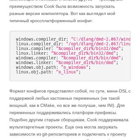
преимуществом Cook была возможность запускать
разные версии компилятора. Вот как выглядел мой
типичный кроссплатформенный конфиг:
windows
.
compiler_dir
:
"C:/dlang/dmd-2.067/windows
linux
.
compiler_dir
:
"/opt/dlang/dmd-2.067/linux"
;
linux
.
compiler
:
"%compiler_dir%/bin32/dmd"
;
linux
.
linker
:
"%compiler_dir%/bin32/dmd"
;
windows
.
compiler
:
"%compiler_dir%/bin/dmd"
;
windows
.
linker
:
"%compiler_dir%/bin/dmd"
;
windows
.
obj
.
path
:
"o_windows"
;
linux
.
obj
.
path
:
"o_linux"
;
Формат конфигов представлял собой, по сути, мини-DSL с
поддержкой любых кастомных переменных (не такой
мощный, как в CMake, но все же получше, чем INI). Для
переменных поддерживались платформ-префиксы.
Подобно другим старым сборщикам, Cook поддерживала
мультитаргетные проекты. Еще она могла загружать
зависимости из git-репозиториев и подключать к проекту