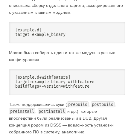
описывала сборку отдельного таргета, ассоциированного
с указанным главным модулем:
[
example
.
d
]
target
=
example_binary
Можно было собирать один и тот же модуль в разных
конфигурациях:
[
example
.
d
+
withfeature
]
target
=
example_binary_withfeature

buildflags
=
-
version
=
withfeature
Также поддерживались хуки (
prebuild
,
postbuild
,
preinstall
,
postinstall
и др.), которые
впоследствии были реализованы и в DUB. Другая
концепция родом из DSSS — возможность установки
собранного ПО в систему, аналогично