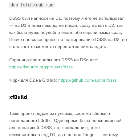
dub fetch
/
dub run
.
DSSS был написан на D1, поэтому я его не использовал
— на D1 я игры никогда не писал, сразу начал с D2, так
как было жутко неудобно иметь обе версии языка сразу.
Позже появился проект по портированию DSSS на D2, но
я с какого-то момента перестал за ним следить.
Страница оригинального DSSS на DSource:
https://dsource.org/projects/dsss
Форк для D2 на GitHub:
https://github.com/apriori/dsss
xfBuild
Тоже проект родом из нулевых, система сборки от
легендарного h3r3tic. Одно время была перспективной
альтернативой DSSS, но, к сожалению, тоже
исключительно под D1, да еще под Tango — поэтому