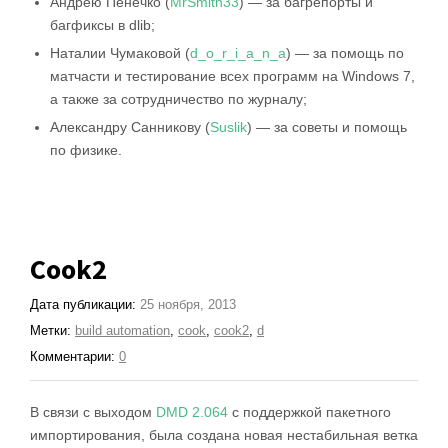
Андрею Пенечко (
MrSmith33
) — за багрепорты и
багфиксы в dlib;
Наталии Чумаковой (
d_o_r_i_a_n_a
) — за помощь по
матчасти и тестирование всех программ на Windows 7,
а также за сотрудничество по журналу;
Александру Санникову (
Suslik
) — за советы и помощь
по физике.
Cook2
Дата публикации:
25 ноября, 2013
Метки:
build automation
,
cook
,
cook2
,
d
Комментарии:
0
В связи с выходом
DMD 2.064
с поддержкой пакетного
импортирования, была создана новая нестабильная ветка