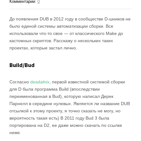
Комментарии:
0
До появления DUB в 2012 году в сообществе D-шников не
было единой системы автоматизации сборки. Все
использовали что-то свое — от классического Make до
кастомных скриптов. Расскажу о нескольких таких
проектах, которые застал лично.
Build/Bud
Согласно
deadalnix
, первой известной системой сборки
для D была программа Build (впоследствии
переименованная в Bud), которую написал Дерек
Парнелл в середине нулевых. Является ли название DUB
отсылкой к этому проекту, я точно сказать не могу, но
вероятность такая есть) В 2011 году Bud 3 была
портирована на D2, ее даже можно скачать по ссылке
ниже.