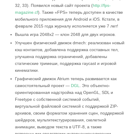
32, 33). Появился новый сайт проекта (
http://fps-
magazine.cf
). Также «FPS» теперь доступен в качестве
мобильного приложения для Android и iOS. Кстати, в
феврале 2015 года журналу исполняется уже 7 лет!
Вышла игра 2048х2 — клон 2048 для двух игроков.
Улучшен физический движок dmech: реализован новый
кэш контактов, добавлена поддержка составных тел,
улучшена поддержка ограничений, добавлены
статические тримеши, поддержка raycast и игровой
кинематики.
Графический движок Atrium теперь развивается как
самостоятельный проект —
DGL
. Это объектно-
ориентированная надстройка над OpenGL, SDL и
Freetype с собственной системой событий,
виртуальной файловой системой с поддержкой ZIP-
архивов, своим форматом хранения сцен, поддержкой
шейдеров, мультитекстурирования, скелетной
анимации, выводом текста в UTF-8, а также
встроенными средствами интернационализации.