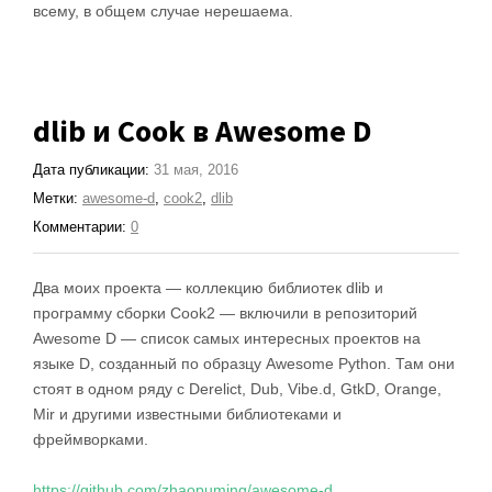
всему, в общем случае нерешаема.
dlib и Cook в Awesome D
Дата публикации:
31 мая, 2016
Метки:
awesome-d
,
cook2
,
dlib
Комментарии:
0
Два моих проекта — коллекцию библиотек dlib и
программу сборки Cook2 — включили в репозиторий
Awesome D — список самых интересных проектов на
языке D, созданный по образцу Awesome Python. Там они
стоят в одном ряду с Derelict, Dub, Vibe.d, GtkD, Orange,
Mir и другими известными библиотеками и
фреймворками.
https://github.com/zhaopuming/awesome-d