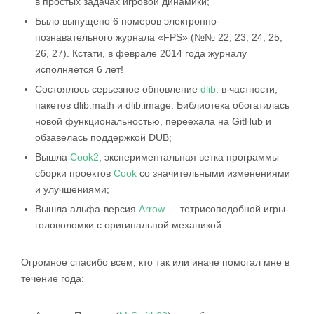
в простых задачах игровой динамики;
Было выпущено 6 номеров электронно-
познавательного журнала «FPS» (№№ 22, 23, 24, 25,
26, 27). Кстати, в феврале 2014 года журналу
исполняется 6 лет!
Состоялось серьезное обновление
dlib
: в частности,
пакетов dlib.math и dlib.image. Библиотека обогатилась
новой функциональностью, переехала на GitHub и
обзавелась поддержкой DUB;
Вышла
Cook2
, экспериментальная ветка программы
сборки проектов
Cook
со значительными изменениями
и улучшениями;
Вышла альфа-версия
Arrow
— тетрисоподобной игры-
головоломки с оригинальной механикой.
Огромное спасибо всем, кто так или иначе помогал мне в
течение года: