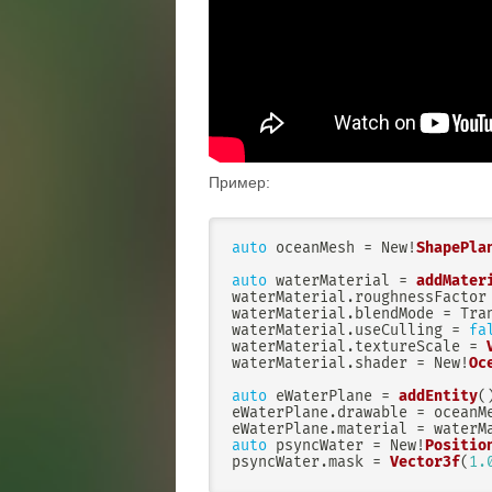
Пример:
auto
 oceanMesh 
=
 New
!
ShapePla
auto
 waterMaterial 
=
addMater
waterMaterial
.
roughnessFactor
waterMaterial
.
blendMode 
=
 Tra
waterMaterial
.
useCulling 
=
fa
waterMaterial
.
textureScale 
=
waterMaterial
.
shader 
=
 New
!
Oc
auto
 eWaterPlane 
=
addEntity
(
eWaterPlane
.
drawable 
=
 oceanM
eWaterPlane
.
material 
=
 waterM
auto
 psyncWater 
=
 New
!
Positio
psyncWater
.
mask 
=
Vector3f
(
1.