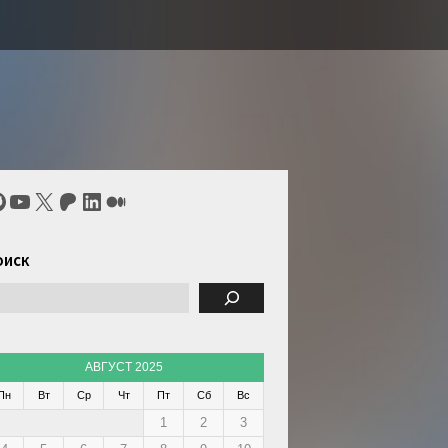
itHub
YouTube
X
Patreon
LinkedIn
Средний
оиск
АВГУСТ 2025
Пн
Вт
Ср
Чт
Пт
Сб
Вс
1
2
3