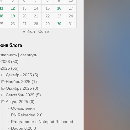
4
5
6
7
8
9
10
11
12
13
14
15
16
17
18
19
20
21
22
23
24
25
26
27
28
29
30
31
« Июл
Сен »
рхив блога
звернуть
|
свернуть
2026 (50)
2025 (65)
Декабрь 2025 (5)
Ноябрь 2025 (1)
Октябрь 2025 (8)
Сентябрь 2025 (5)
Август 2025 (6)
Обновления
PN Reloaded 2.6
Programmer’s Notepad Reloaded
Dagon 0.28.0