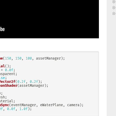
ne
(
150
,
150
,
100
,
 assetManager
)
;
ial
(
)
;
 
=
0.0f
;
nsparent
;
lse
;
Vector2f
(
0.2f
,
0.2f
)
;
eanShader
(
assetManager
)
;
)
;
esh
;
aterial
;
nSync
(
eventManager
,
 eWaterPlane
,
 camera
)
;
0f
,
0.0f
,
1.0f
)
;