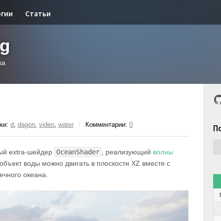
огии
Статьи
og
ка
G
ки:
d
,
dagon
,
video
,
water
/
Комментарии:
0
П
ый extra-шейдер
OceanShader
, реализующий
волны
 объект воды можно двигать в плоскости XZ вместе с
ечного океана.