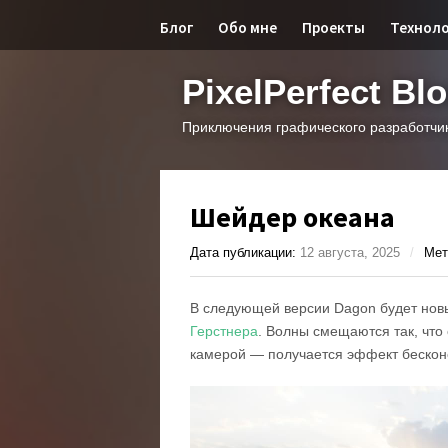
Блог
Обо мне
Проекты
Технол
PixelPerfect Bl
Приключения графического разработчи
Шейдер океана
Дата публикации:
12 августа, 2025
/
Мет
В следующей версии Dagon будет нов
Герстнера
. Волны смещаются так, что
камерой — получается эффект бескон