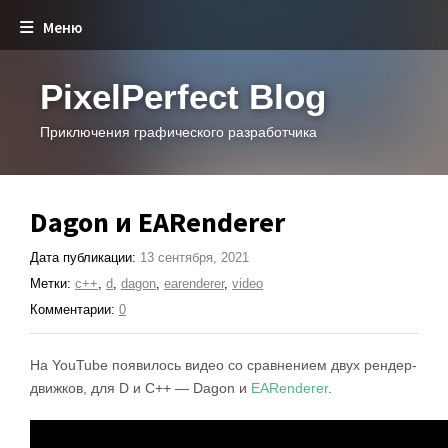
Меню
PixelPerfect Blog
Приключения графического разработчика
Dagon и EARenderer
Дата публикации:
13 сентября, 2021
Метки:
c++
,
d
,
dagon
,
earenderer
,
video
Комментарии:
0
На YouTube появилось видео со сравнением двух рендер-
движков, для D и C++ — Dagon и
EARenderer
.