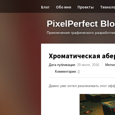
Блог
Обо мне
Проекты
Технол
PixelPerfect Bl
Приключения графического разработчи
Хроматическая абе
Дата публикации:
29 июля, 2016
/
Метки
/
Комментарии:
0
Давно уже хотел реализовать этот эфф