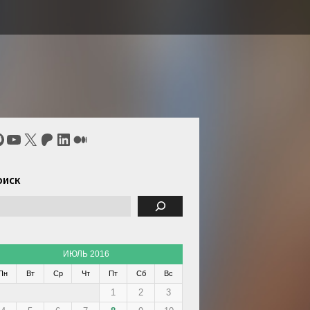
itHub
YouTube
X
Patreon
LinkedIn
Средний
оиск
ИЮЛЬ 2016
Пн
Вт
Ср
Чт
Пт
Сб
Вс
1
2
3