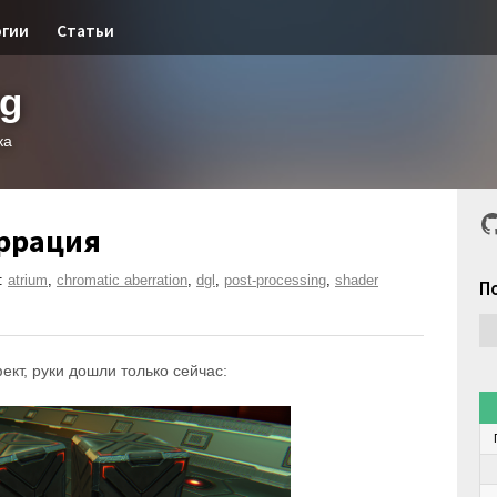
огии
Статьи
og
ка
G
ррация
:
atrium
,
chromatic aberration
,
dgl
,
post-processing
,
shader
П
ект, руки дошли только сейчас: