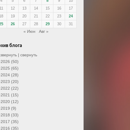
4
5
6
7
8
9
10
11
12
13
14
15
16
17
18
19
20
21
22
23
24
25
26
27
28
29
30
31
« Июн
Авг »
рхив блога
звернуть
|
свернуть
2026 (50)
2025 (65)
2024 (28)
2023 (20)
2022 (22)
2021 (15)
2020 (12)
2019 (9)
2018 (33)
2017 (35)
2016 (35)