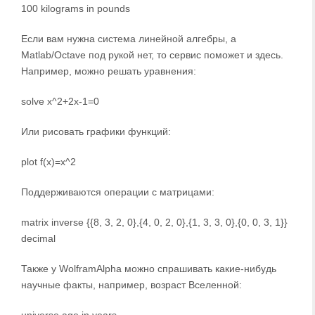
100 kilograms in pounds
Если вам нужна система линейной алгебры, а
Matlab/Octave под рукой нет, то сервис поможет и здесь.
Например, можно решать уравнения:
solve x^2+2x-1=0
Или рисовать графики функций:
plot f(x)=x^2
Поддерживаются операции с матрицами:
matrix inverse {{8, 3, 2, 0},{4, 0, 2, 0},{1, 3, 3, 0},{0, 0, 3, 1}}
decimal
Также у WolframAlpha можно спрашивать какие-нибудь
научные факты, например, возраст Вселенной:
universe age in years