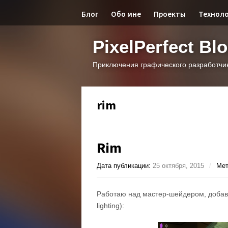
Блог
Обо мне
Проекты
Технол
PixelPerfect Bl
Приключения графического разработчи
rim
Rim
Дата публикации:
25 октября, 2015
/
Мет
Работаю над мастер-шейдером, добав
lighting):