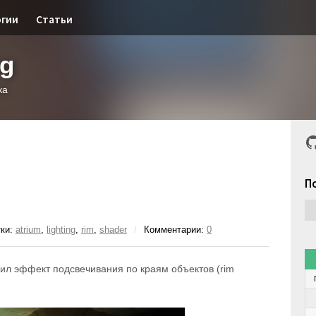
огии
Статьи
og
ка
G
П
ки:
atrium
,
lighting
,
rim
,
shader
/
Комментарии:
0
ил эффект подсвечивания по краям объектов (rim