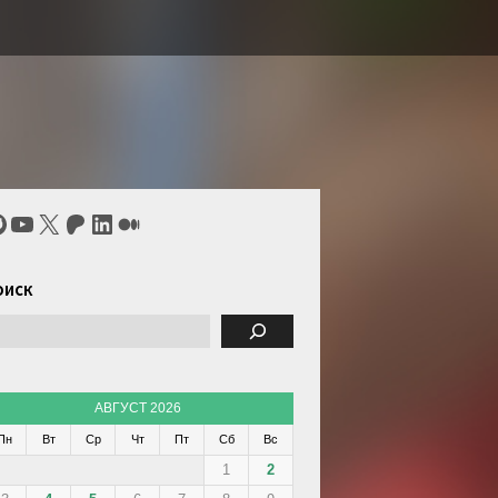
itHub
YouTube
X
Patreon
LinkedIn
Средний
оиск
АВГУСТ 2026
Пн
Вт
Ср
Чт
Пт
Сб
Вс
1
2