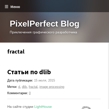
Меню
PixelPerfect Blog
Приключения графического разработчика
fractal
Статьи по dlib
Дата публикации:
15 июля, 2015
Метки:
d
,
dlib
,
fractal
,
image processing
Комментарии:
0
На сайте студии
LightHouse