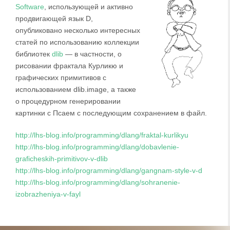
Software
, использующей и активно
продвигающей язык D,
опубликовано несколько интересных
статей по использованию коллекции
библиотек
dlib
— в частности, о
рисовании фрактала Курликю и
графических примитивов с
использованием dlib.image, а также
о процедурном генерировании
картинки с Псаем с последующим сохранением в файл.
http://lhs-blog.info/programming/dlang/fraktal-kurlikyu
http://lhs-blog.info/programming/dlang/dobavlenie-
graficheskih-primitivov-v-dlib
http://lhs-blog.info/programming/dlang/gangnam-style-v-d
http://lhs-blog.info/programming/dlang/sohranenie-
izobrazheniya-v-fayl