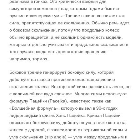
реализма в гонках. Это критически важный для
симуляторов компонент, над которым годами бьются
лучшие инженерские умы. Трение в шине возникает как
сила, препятствующая ее скольжению. Обычно речь идет
о боковом скольжении, потому что продольно колесо
обычно вращается, а не скользит, однако есть модели,
которые отдельно учитывают и продольное скольжение в
тех случаях, когда есть препятствие вращению —
например, тормоз.
Боковое трение генерирует боковую силу, которая
действует на шасси противоположно направлению
скольжения колеса. Вектор этой силы рассчитать легко, но
с величиной все куда сложнее. Многие симы используют
формулу Пацейки (Pacejka), известную также как
«Волшебная формула», которую вывел в 90-х годах
нидерландский физик Ханс Пацейка. Кривая Пацейки
описывает боковую силу, действующую в точке контакта
колеса с дорогой, в зависимости от вертикальной силы и
угла скольжения (slip angle) — угла между продольным и