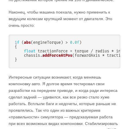
Наконец, чтобы машина поехала, нужно применить к
ведущим колесам крутящий момент от двигателя. Это
очень просто:
if
(
abs
(
engineTorque
)
>
0.0f
)
{
float
 tractionForce 
=
 torque 
/
 radius 
*
 inver
    chassis
.
addForceAtPos
(
forwardAxis 
*
 tractionF
}
Интересные ситуации возникают, когда меняешь
компоновку авто. Я долгое время тестировал свои
разработки на переднем приводе, и когда ради интереса
сделал задний — удивился, как все резко стало хуже
работать. Всплыли баги и недочеты, которые раньше не
проявлялись. Так что один из важных критериев
«правильности» симулятора — предсказуемая работа
при всех возможных видах компоновки. Стабилизировать