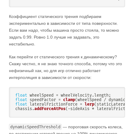
Коэффициент статического трения подбираем
экспериментально в зависимости от типа поверхности.
Если вам надо, чтобы машина просто стояла, то можно
задать 0.99. Ровно 1.0 лучше не задавать, это
нестабильно.
Как перейти от статического трения к динамическому?
Скажу честно, я не знаю точного способа, потому что это
нефизичный хак, но для игр отлично работает
интерполяция в зависимости от скорости:
float
 wheelSpeed 
=
 wheelVelocity
.
length
;
float
 speedFactor 
=
clamp
(
wheelSpeed 
/
 dynamicSpe
float
 lateralFrictionForce 
=
lerp
(
staticLateralFr
chassis
.
addForceAtPos
(
-
sideAxis 
*
 lateralFriction
dynamicSpeedThreshold
— пороговая скорость колеса,
по достижении которой трение на 100% динамическое.