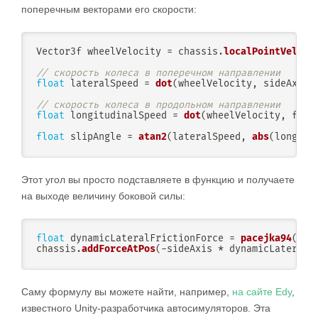
поперечным векторами его скорости:
Vector3f wheelVelocity 
=
 chassis
.
localPointVeloci
// скорость колеса в поперечном направлении
float
 lateralSpeed 
=
dot
(
wheelVelocity
,
 sideAxis
)
// скорость колеса в продольном направлении
float
 longitudinalSpeed 
=
dot
(
wheelVelocity
,
 forw
float
 slipAngle 
=
atan2
(
lateralSpeed
,
abs
(
longitu
Этот угол вы просто подставляете в функцию и получаете
на выходе величину боковой силы:
float
 dynamicLateralFrictionForce 
=
pacejka94
(
nor
chassis
.
addForceAtPos
(
-
sideAxis 
*
 dynamicLateralF
Саму формулу вы можете найти, например,
на сайте Edy
,
известного Unity-разработчика автосимуляторов. Эта