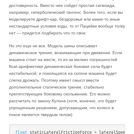
достоверность. Вместо нее сойдет простая сигмоида,
например, гиперболический тангенс. Более того, если вы
моделируете дрифт-кар, бездорожье или какие-то иные
нестандартные условия езды, то от Пацейки вообще толку
нет — придется подбирать что-то свое.
Но это еще не все. Модель шины описывает
динамическое трение, возникающее при движении. Если
машина стоит на месте, то из-за мелких погрешностей
float-арифметики динамическая боковая сила будет
нестабильной, и покоящаяся на склоне машина будет
слегка дрожать. Поэтому имеет смысл ввести
дополнительное статическое трение, стабильно
препятствующее боковому скольжению. Его можно
рассчитать по закону Кулона (хотя, конечно, это будет
упрощенным решением, допускающим, что колесо в
покое является твердым телом).
float
 staticLateralFrictionForce 
=
 lateralSpeed 
/