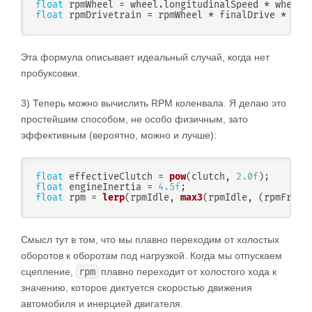
float
 rpmWheel 
=
 wheel
.
longitudinalSpeed 
*
 wheel
.
float
 rpmDrivetrain 
=
 rpmWheel 
*
 finalDrive 
*
 gea
Эта формула описывает идеальный случай, когда нет
пробуксовки.
3) Теперь можно вычислить RPM коленвала. Я делаю это
простейшим способом, не особо физичным, зато
эффективным (вероятно, можно и лучше):
float
 effectiveClutch 
=
pow
(
clutch
,
2.0f
)
;
float
 engineInertia 
=
4.5f
;
float
 rpm 
=
lerp
(
rpmIdle
,
max3
(
rpmIdle
,
(
rpmFree 
Смысл тут в том, что мы плавно переходим от холостых
оборотов к оборотам под нагрузкой. Когда мы отпускаем
сцепление,
rpm
плавно переходит от холостого хода к
значению, которое диктуется скоростью движения
автомобиля и инерцией двигателя.