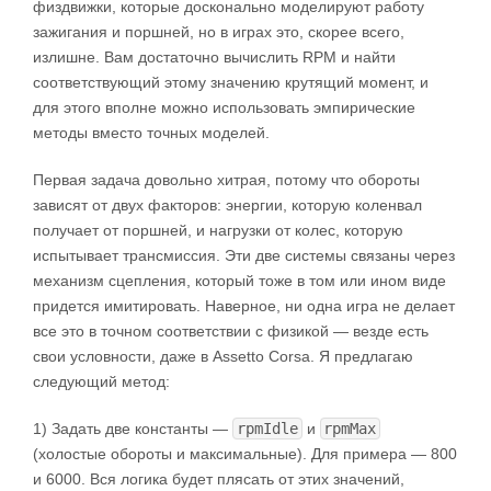
физдвижки, которые досконально моделируют работу
зажигания и поршней, но в играх это, скорее всего,
излишне. Вам достаточно вычислить RPM и найти
соответствующий этому значению крутящий момент, и
для этого вполне можно использовать эмпирические
методы вместо точных моделей.
Первая задача довольно хитрая, потому что обороты
зависят от двух факторов: энергии, которую коленвал
получает от поршней, и нагрузки от колес, которую
испытывает трансмиссия. Эти две системы связаны через
механизм сцепления, который тоже в том или ином виде
придется имитировать. Наверное, ни одна игра не делает
все это в точном соответствии с физикой — везде есть
свои условности, даже в Assetto Corsa. Я предлагаю
следующий метод:
1) Задать две константы —
rpmIdle
и
rpmMax
(холостые обороты и максимальные). Для примера — 800
и 6000. Вся логика будет плясать от этих значений,