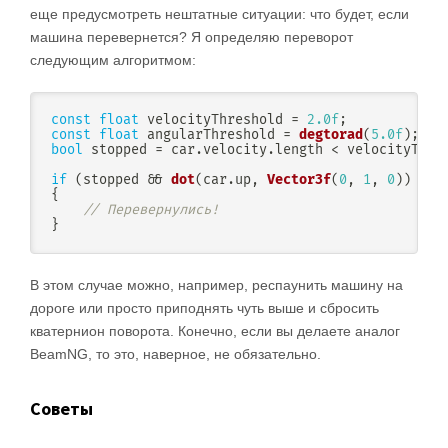
еще предусмотреть нештатные ситуации: что будет, если
машина перевернется? Я определяю переворот
следующим алгоритмом:
const
float
 velocityThreshold 
=
2.0f
;
const
float
 angularThreshold 
=
degtorad
(
5.0f
)
;
bool
 stopped 
=
 car
.
velocity
.
length 
<
 velocityThre
if
(
stopped 
&&
dot
(
car
.
up
,
Vector3f
(
0
,
1
,
0
)
)
<
0
{
// Перевернулись!
}
В этом случае можно, например, респаунить машину на
дороге или просто приподнять чуть выше и сбросить
кватернион поворота. Конечно, если вы делаете аналог
BeamNG, то это, наверное, не обязательно.
Советы