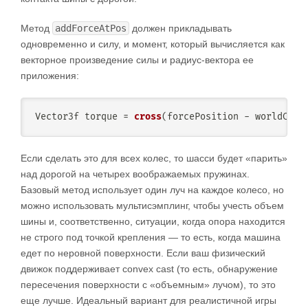
Метод
addForceAtPos
должен прикладывать
одновременно и силу, и момент, который вычисляется как
векторное произведение силы и радиус-вектора ее
приложения:
Vector3f torque 
=
cross
(
forcePosition 
-
 worldCent
Если сделать это для всех колес, то шасси будет «парить»
над дорогой на четырех воображаемых пружинах.
Базовый метод использует один луч на каждое колесо, но
можно использовать мультисэмплинг, чтобы учесть объем
шины и, соответственно, ситуации, когда опора находится
не строго под точкой крепления — то есть, когда машина
едет по неровной поверхности. Если ваш физический
движок поддерживает convex cast (то есть, обнаружение
пересечения поверхности с «объемным» лучом), то это
еще лучше. Идеальный вариант для реалистичной игры