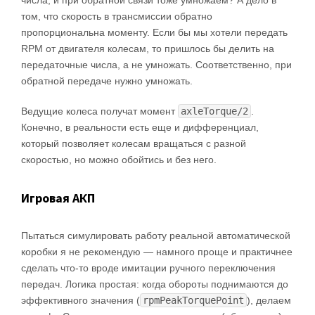
числа, и при обратной связи тоже умножаем? А дело в
том, что скорость в трансмиссии обратно
пропорциональна моменту. Если бы мы хотели передать
RPM от двигателя колесам, то пришлось бы делить на
передаточные числа, а не умножать. Соответственно, при
обратной передаче нужно умножать.
Ведущие колеса получат момент
axleTorque/2
.
Конечно, в реальности есть еще и дифференциал,
который позволяет колесам вращаться с разной
скоростью, но можно обойтись и без него.
Игровая АКП
Пытаться симулировать работу реальной автоматической
коробки я не рекомендую — намного проще и практичнее
сделать что-то вроде имитации ручного переключения
передач. Логика простая: когда обороты поднимаются до
эффективного значения (
rpmPeakTorquePoint
), делаем