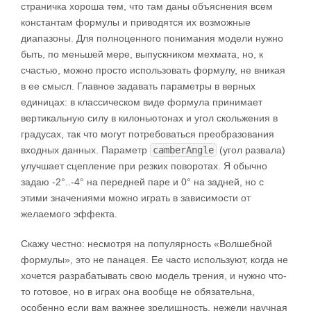
страничка хороша тем, что там даны объяснения всем
константам формулы и приводятся их возможные
диапазоны. Для полноценного понимания модели нужно
быть, по меньшей мере, выпускником мехмата, но, к
счастью, можно просто использовать формулу, не вникая
в ее смысл. Главное задавать параметры в верных
единицах: в классическом виде формула принимает
вертикальную силу в килоньютонах и угол скольжения в
градусах, так что могут потребоваться преобразования
входных данных. Параметр
camberAngle
(угол развала)
улучшает сцепление при резких поворотах. Я обычно
задаю -2°..-4° на передней паре и 0° на задней, но с
этими значениями можно играть в зависимости от
желаемого эффекта.
Скажу честно: несмотря на популярность «Волшебной
формулы», это не панацея. Ее часто используют, когда не
хочется разрабатывать свою модель трения, и нужно что-
то готовое, но в играх она вообще не обязательна,
особенно если вам важнее зрелищность, нежели научная