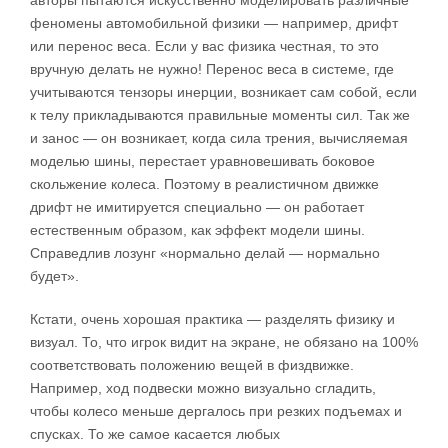
авторы пытаются искусственно моделировать различные
феномены автомобильной физики — например, дрифт
или перенос веса. Если у вас физика честная, то это
вручную делать не нужно! Перенос веса в системе, где
учитываются тензоры инерции, возникает сам собой, если
к телу прикладываются правильные моменты сил. Так же
и занос — он возникает, когда сила трения, вычисляемая
моделью шины, перестает уравновешивать боковое
скольжение колеса. Поэтому в реалистичном движке
дрифт не имитируется специально — он работает
естественным образом, как эффект модели шины.
Справедлив лозунг «нормально делай — нормально
будет».
Кстати, очень хорошая практика — разделять физику и
визуал. То, что игрок видит на экране, не обязано на 100%
соответствовать положению вещей в физдвижке.
Например, ход подвески можно визуально сгладить,
чтобы колесо меньше дергалось при резких подъемах и
спусках. То же самое касается любых