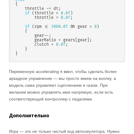
{
    throttle 
-=
 dt
;
if
(
throttle 
<
0.0f
)
        throttle 
=
0.0f
;
if
(
rpm 
<=
3000.0f
&&
 gear 
>
0
)
{
        gear
--
;
        gearRatio 
=
 gears
[
gear
]
;
        clutch 
=
0.0f
;
}
}
Переменную accelerating я ввел, чтобы сделать более
аркадное управление — мы просто жмем на кнопку, а
модель сама управляет сцеплением и газом. При
желании можно управлять ими напрямую, если есть
соответствующий контроллер с педалями.
Дополнительно
Игра — это не только чистый код автосмулятора. Нужно