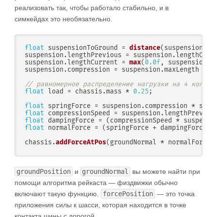
реализовать так, чтобы работало стабильно, и в
симкейдах это необязательно.
float
 suspensionToGround 
=
distance
(
suspension
.
wo
suspension
.
lengthPrevious 
=
 suspension
.
lengthCurr
suspension
.
lengthCurrent 
=
max
(
0.0f
,
 suspensionTo
suspension
.
compression 
=
 suspension
.
maxLength 
-
 s
// равномерное распределение нагрузки на 4 колеса
float
 load 
=
 chassis
.
mass 
*
0.25
;
float
 springForce 
=
 suspension
.
compression 
*
 susp
float
 compressionSpeed 
=
 suspension
.
lengthPreviou
float
 dampingForce 
=
(
compressionSpeed 
*
 suspensi
float
 normalForce 
=
(
springForce 
+
 dampingForce
)
chassis
.
addForceAtPos
(
groundNormal 
*
 normalForce
,
groundPosition
и
groundNormal
вы можете найти при
помощи алгоритма рейкаста — физдвижки обычно
включают такую функцию.
forcePosition
— это точка
приложения силы к шасси, которая находится в точке
контакта шины с дорогой.