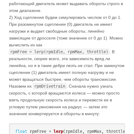
работающий двигатель может выдавать обороты строго в
этом диапазоне.
2) Ход сцепления будем симулировать числом от 0 до 1.
При разомкнутом сцеплении (0) двигатель не имеет
нагрузки и выдает свободные обороты, линейно
зависящие от дросселя (тоже значение от 0 до 1). Можно
вычислить их как
rpmFree = lerp(rpmIdle, rpmMax, throttle)
. В
реальности, скорее всего, эта зависимость вряд ли
линейна, но я в такие дебри лезть не стал. При замкнутом
сцеплении (1) двигатель имеет полную нагрузку и не
может вращаться быстрее, чем обороты трансмиссии.
Назовем их
rpmDrivetrain
. Сначала нужно узнать
скорость, с которой вращаются колеса — можно просто
взять продольную скорость колеса и перевести ее в
угловую путем умножения на радиус — затем это
значение конвертируется в обороты в минуту:
float
 rpmFree 
=
lerp
(
rpmIdle
,
 rpmMax
,
 throttle
)
;