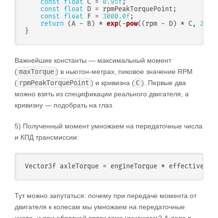
const
float
 C 
=
0.95f
;
const
float
 D 
=
 rpmPeakTorquePoint
;
const
float
 F 
=
3000.0f
;
return
(
A 
-
 B
)
*
exp
(
-
pow
(
(
rpm 
-
 D
)
*
 C
,
2.0f
}
Важнейшие константы — максимальный момент
(
maxTorque
) в ньютон-метрах, пиковое значение RPM
(
rpmPeakTorquePoint
) и кривизна (
C
). Первые два
можно взять из спецификации реального двигателя, а
кривизну — подобрать на глаз.
5) Полученный момент умножаем на передаточные числа
и КПД трансмиссии:
Vector3f axleTorque 
=
 engineTorque 
*
 effectiveClu
Тут можно запутаться: почему при передаче момента от
двигателя к колесам мы умножаем на передаточные