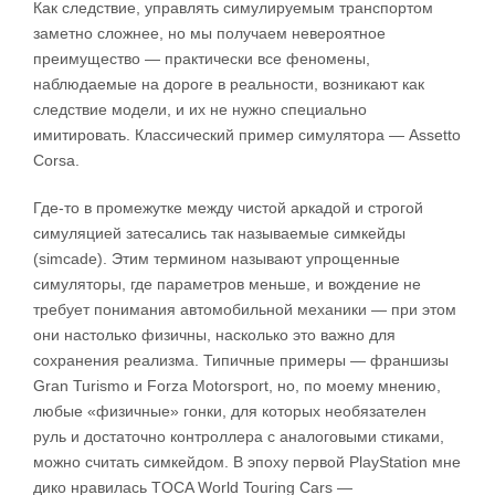
Как следствие, управлять симулируемым транспортом
заметно сложнее, но мы получаем невероятное
преимущество — практически все феномены,
наблюдаемые на дороге в реальности, возникают как
следствие модели, и их не нужно специально
имитировать. Классический пример симулятора — Assetto
Corsa.
Где-то в промежутке между чистой аркадой и строгой
симуляцией затесались так называемые симкейды
(simcade). Этим термином называют упрощенные
симуляторы, где параметров меньше, и вождение не
требует понимания автомобильной механики — при этом
они настолько физичны, насколько это важно для
сохранения реализма. Типичные примеры — франшизы
Gran Turismo и Forza Motorsport, но, по моему мнению,
любые «физичные» гонки, для которых необязателен
руль и достаточно контроллера с аналоговыми стиками,
можно считать симкейдом. В эпоху первой PlayStation мне
дико нравилась TOCA World Touring Cars —