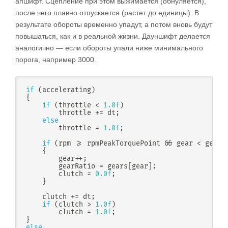
апшифт. Сцепление при этом выжимается (обнуляется),
после чего плавно отпускается (растет до единицы). В
результате обороты временно упадут, а потом вновь будут
повышаться, как и в реальной жизни. Дауншифт делается
аналогично — если обороты упали ниже минимального
порога, например 3000.
if
(
accelerating
)
{
if
(
throttle 
<
1.0f
)
        throttle 
+=
 dt
;
else
        throttle 
=
1.0f
;
if
(
rpm 
>=
 rpmPeakTorquePoint 
&&
 gear 
<
 gears
{
        gear
++
;
        gearRatio 
=
 gears
[
gear
]
;
        clutch 
=
0.0f
;
}
    clutch 
+=
 dt
;
if
(
clutch 
>
1.0f
)
        clutch 
=
1.0f
;
}
else