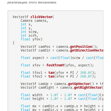
реализацию этого механизма:
Vector3f 
clickVector
(
    Camera camera
,
int
 x
,
int
 y
,
int
 scrw
,
int
 scrh
,
float
 yfov
)
{
    Vector3f camPos 
=
 camera
.
getPosition
(
)
;
    Vector3f camDir 
=
 camera
.
getDirectionVector
(
)
float
 aspect 
=
cast
(
float
)
scrw 
/
cast
(
float
)
s
float
 xfov 
=
fovXfromY
(
yfov
,
 aspect
)
;
float
 tfov1 
=
tan
(
yfov 
*
 PI 
/
360.0f
)
;
float
 tfov2 
=
tan
(
xfov 
*
 PI 
/
360.0f
)
;
    Vector3f camUp 
=
 camera
.
getUpVector
(
)
*
 tfov1
    Vector3f camRight 
=
 camera
.
getRightVector
(
)
*
float
 width  
=
1.0f
-
2.0f
*
cast
(
float
)
(
x
)
/
float
 height 
=
1.0f
-
2.0f
*
cast
(
float
)
(
y
)
/
float
 mx 
=
 camDir
.
x 
+
 camUp
.
x 
*
 height 
+
 camR
float
 my 
=
 camDir
.
y 
+
 camUp
.
y 
*
 height 
+
 camR