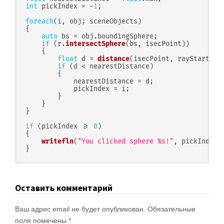
int
 pickIndex 
=
-
1
;
foreach
(
i
,
 obj
;
 sceneObjects
)
{
auto
 bs 
=
 obj
.
boundingSphere
;
if
(
r
.
intersectSphere
(
bs
,
 isecPoint
)
)
{
float
 d 
=
distance
(
isecPoint
,
 rayStart
)
;
if
(
d 
<
 nearestDistance
)
{
            nearestDistance 
=
 d
;
            pickIndex 
=
 i
;
}
}
}
if
(
pickIndex 
>=
0
)
{
writefln
(
"You clicked sphere %s!"
,
 pickIndex
)
}
Оставить комментарий
Ваш адрес email не будет опубликован.
Обязательные
поля помечены
*