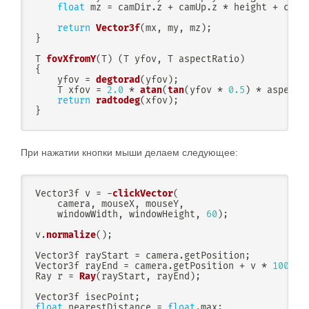
float
 mz 
=
 camDir
.
z 
+
 camUp
.
z 
*
 height 
+
 camR
return
Vector3f
(
mx
,
 my
,
 mz
)
;
}
T 
fovXfromY
(
T
)
(
T yfov
,
 T aspectRatio
)
{
    yfov 
=
degtorad
(
yfov
)
;
    T xfov 
=
2.0
*
atan
(
tan
(
yfov 
*
0.5
)
*
 aspectR
return
radtodeg
(
xfov
)
;
}
При нажатии кнопки мыши делаем следующее:
Vector3f v 
=
-
clickVector
(
    camera
,
 mouseX
,
 mouseY
,
    windowWidth
,
 windowHeight
,
60
)
;
v
.
normalize
(
)
;
Vector3f rayStart 
=
 camera
.
getPosition
;
Vector3f rayEnd 
=
 camera
.
getPosition 
+
 v 
*
1000.0
Ray r 
=
Ray
(
rayStart
,
 rayEnd
)
;
Vector3f isecPoint
;
float
 nearestDistance 
=
float
.
max
;