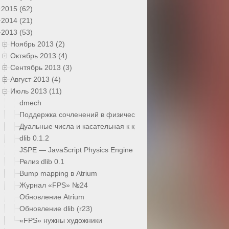
2015 (62)
2014 (21)
2013 (53)
Ноябрь 2013 (2)
Октябрь 2013 (4)
Сентябрь 2013 (3)
Август 2013 (4)
Июль 2013 (11)
dmech
Поддержка сочленений в физическом движке
Дуальные числа и касательная к кривой Безье
dlib 0.1.2
JSPE — JavaScript Physics Engine
Релиз dlib 0.1
Bump mapping в Atrium
Журнал «FPS» №24
Обновление Atrium
Обновление dlib (r23)
«FPS» нужны художники