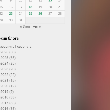
8
9
10
11
12
13
14
15
16
17
18
19
20
21
22
23
24
25
26
27
28
29
30
31
« Июн
Авг »
рхив блога
звернуть
|
свернуть
2026 (50)
2025 (65)
2024 (28)
2023 (20)
2022 (22)
2021 (15)
2020 (12)
2019 (9)
2018 (33)
2017 (35)
2016 (35)