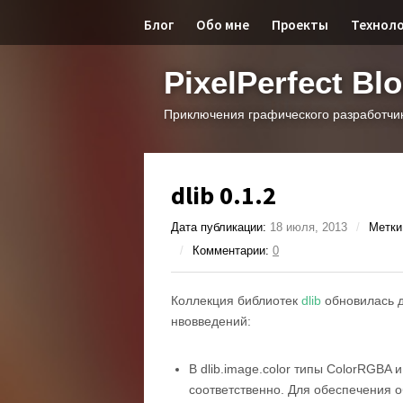
Блог
Обо мне
Проекты
Технол
PixelPerfect Bl
Приключения графического разработчи
dlib 0.1.2
Дата публикации:
18 июля, 2013
/
Метки
/
Комментарии:
0
Коллекция библиотек
dlib
обновилась д
нвовведений:
В
dlib.image.color
типы
ColorRGBA
соответственно. Для обеспечения 