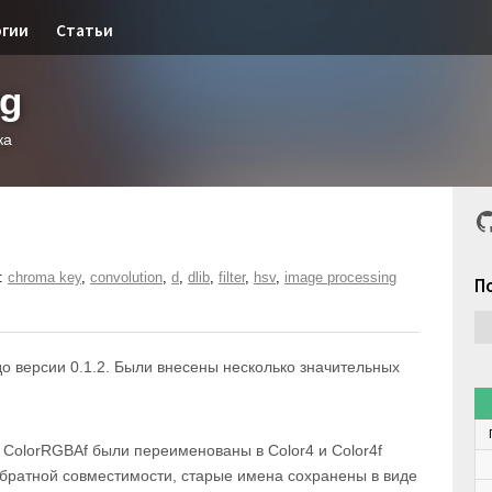
огии
Статьи
og
ка
G
:
chroma key
,
convolution
,
d
,
dlib
,
filter
,
hsv
,
image processing
П
о версии 0.1.2. Были внесены несколько значительных
и
ColorRGBAf
были переименованы в
Color4
и
Color4f
обратной совместимости, старые имена сохранены в виде