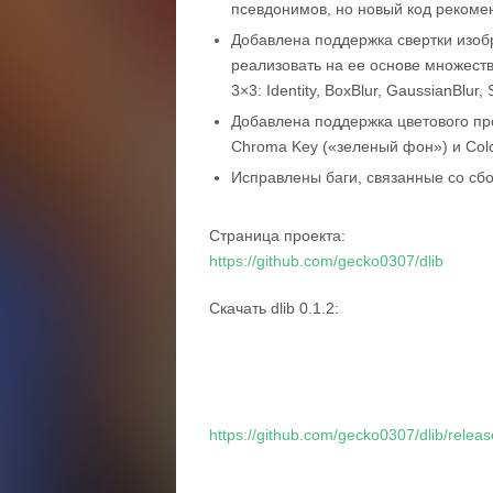
псевдонимов, но новый код рекоме
Добавлена поддержка свертки изоб
реализовать на ее основе множеств
3×3:
Identity
,
BoxBlur
,
GaussianBlur
,
Добавлена поддержка цветового п
Chroma Key
(«зеленый фон») и
Col
Исправлены баги, связанные со сб
Страница проекта:
https://github.com/gecko0307/dlib
Скачать dlib 0.1.2:
https://github.com/gecko0307/dlib/releas