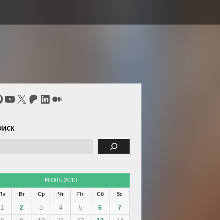
itHub
YouTube
X
Patreon
LinkedIn
Средний
оиск
ИЮЛЬ 2013
Пн
Вт
Ср
Чт
Пт
Сб
Вс
1
2
3
4
5
6
7