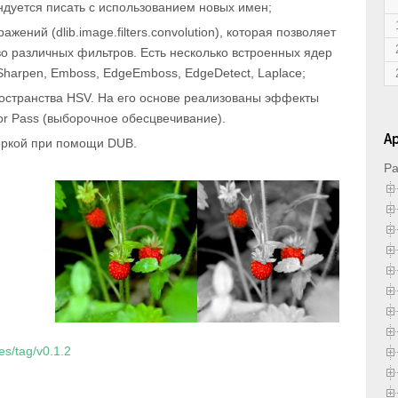
ндуется писать с использованием новых имен;
ражений (
dlib.image.filters.convolution
), которая позволяет
о различных фильтров. Есть несколько встроенных ядер
Sharpen
,
Emboss
,
EdgeEmboss
,
EdgeDetect
,
Laplace
;
ространства
HSV
. На его основе реализованы эффекты
or Pass
(выборочное обесцвечивание).
А
оркой при помощи DUB.
Ра
es/tag/v0.1.2