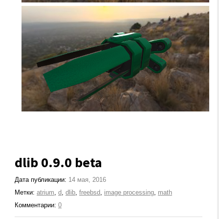
dlib 0.9.0 beta
Дата публикации:
14 мая, 2016
Метки:
atrium
,
d
,
dlib
,
freebsd
,
image processing
,
math
Комментарии:
0