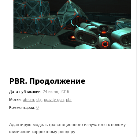
PBR. Продолжение
Дата публикации:
24 июля, 2016
Метки:
atrium
,
dgl
,
gravity gun
,
pbr
Комментарии:
0
Адаптирую модель гравитационного излучателя к новому
физически корректному рендеру: