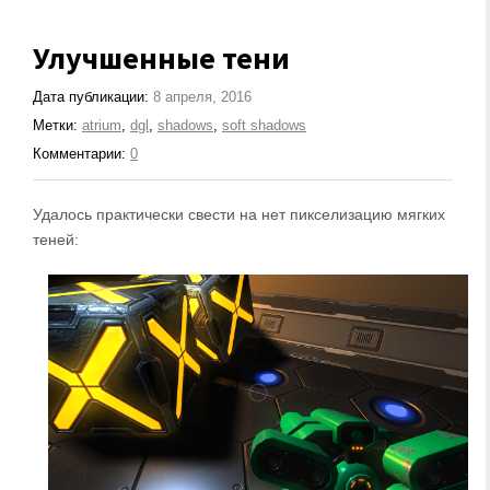
Улучшенные тени
Дата публикации:
8 апреля, 2016
Метки:
atrium
,
dgl
,
shadows
,
soft shadows
Комментарии:
0
Удалось практически свести на нет пикселизацию мягких
теней: