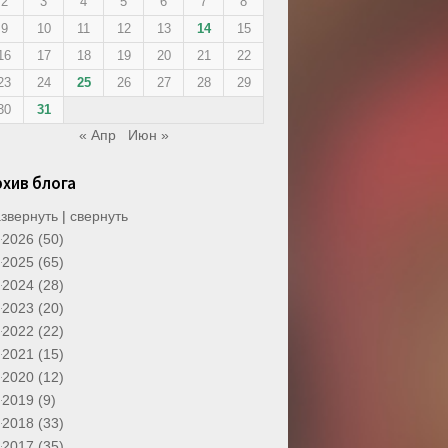
2
3
4
5
6
7
8
9
10
11
12
13
14
15
16
17
18
19
20
21
22
23
24
25
26
27
28
29
30
31
« Апр
Июн »
рхив блога
звернуть
|
свернуть
2026 (50)
2025 (65)
2024 (28)
2023 (20)
2022 (22)
2021 (15)
2020 (12)
2019 (9)
2018 (33)
2017 (35)