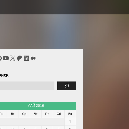
itHub
YouTube
X
Patreon
LinkedIn
Средний
оиск
МАЙ 2016
Пн
Вт
Ср
Чт
Пт
Сб
Вс
1