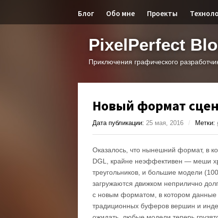
Блог
Обо мне
Проекты
Технол
PixelPerfect Bl
Приключения графического разработчи
Новый формат сце
Дата публикации:
25 мая, 2016
/
Метки:
Оказалось, что нынешний формат, в к
DGL, крайне неэффективен — меши хр
треугольников, и большие модели (100
загружаются движком неприлично дол
с новым форматом, в котором данные 
традиционных буферов вершин и инде
ожидать, любые модели теперь грузят